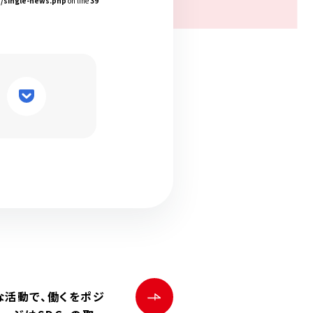
p/single-news.php
on line
39
な活動で、働くをポジ