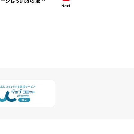
テージはSDGsの取り
Next